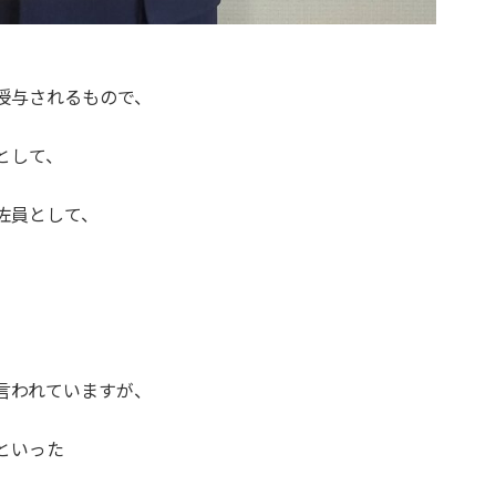
授与されるもので、
として、
佐員として、
。
言われていますが、
といった