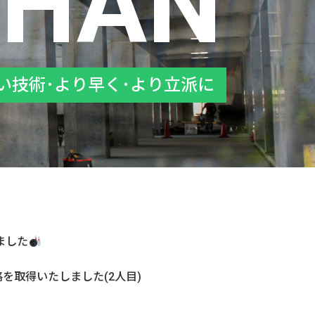
THAN
い技術･より早く･より立派に
ました
を取得いたしました(2人目)