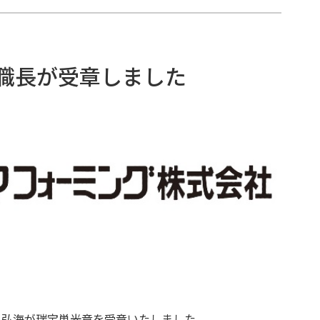
職長が受章しました
 弘海が瑞宝単光章を受章いたしました。