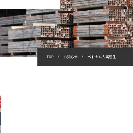
TOP
/
お知らせ
/
ベトナム人実習生